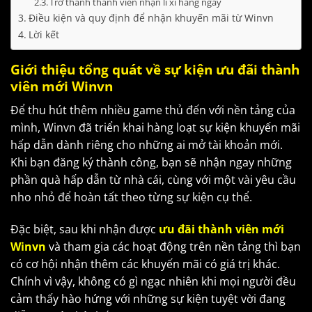
Trở thành thành viên nhận lì xì hằng ngày
Điều kiện và quy định để nhận khuyến mãi từ Winvn
Lời kết
Giới thiệu tổng quát về sự kiện ưu đãi thành
viên mới Winvn
Để thu hút thêm nhiều game thủ đến với nền tảng của
mình, Winvn đã triển khai hàng loạt sự kiện khuyến mãi
hấp dẫn dành riêng cho những ai mở tài khoản mới.
Khi bạn đăng ký thành công, bạn sẽ nhận ngay những
phần quà hấp dẫn từ nhà cái, cùng với một vài yêu cầu
nho nhỏ để hoàn tất theo từng sự kiện cụ thể.
Đặc biệt, sau khi nhận được
ưu đãi thành viên mới
Winvn
và tham gia các hoạt động trên nền tảng thì bạn
có cơ hội nhận thêm các khuyến mãi có giá trị khác.
Chính vì vậy, không có gì ngạc nhiên khi mọi người đều
cảm thấy hào hứng với những sự kiện tuyệt vời đang