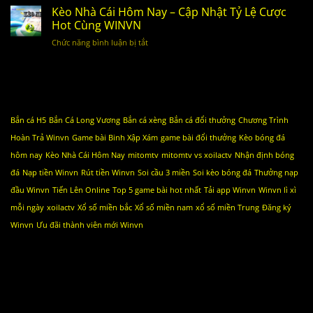
Yêu
Dẫn
Kèo Nhà Cái Hôm Nay – Cập Nhật Tỷ Lệ Cược
Winvn
Thích
Nhận
Hot Cùng WINVN
Hoàn
Nhất
Định
Chỉnh
Chức năng bình luận bị tắt
ở
Bóng
Nhất
Kèo
Đá
Nhà
Chuẩn
THẺ
Cái
Chỉnh
Hôm
Nhất
Nay
Cùng
–
WinVN
Bắn cá H5
Bắn Cá Long Vương
Bắn cá xèng
Bắn cá đổi thưởng
Chương Trình
Cập
Nhật
Hoàn Trả Winvn
Game bài Binh Xập Xám
game bài đổi thưởng
Kèo bóng đá
Tỷ
hôm nay
Kèo Nhà Cái Hôm Nay
mitomtv
mitomtv vs xoilactv
Nhận định bóng
Lệ
đá
Nạp tiền Winvn
Rút tiền Winvn
Soi cầu 3 miền
Soi kèo bóng đá
Thưởng nạp
Cược
Hot
đầu Winvn
Tiến Lên Online
Top 5 game bài hot nhất
Tải app Winvn
Winvn lì xì
Cùng
mỗi ngày
xoilactv
Xổ số miền bắc
Xổ số miền nam
xổ số miền Trung
Đăng ký
WINVN
Winvn
Ưu đãi thành viên mới Winvn