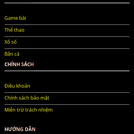
Game bài
Thể thao
Xổ số
Bắn cá
CHÍNH SÁCH
Điều khoản
Chính sách bảo mật
Miễn trừ trách nhiệm
HƯỚNG DẪN