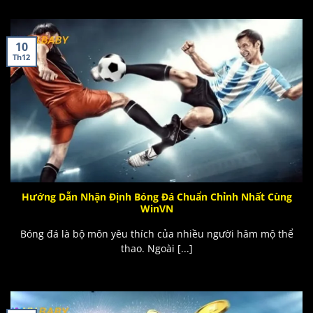
10
Th12
Hướng Dẫn Nhận Định Bóng Đá Chuẩn Chỉnh Nhất Cùng
WinVN
Bóng đá là bộ môn yêu thích của nhiều người hâm mộ thể
thao. Ngoài [...]