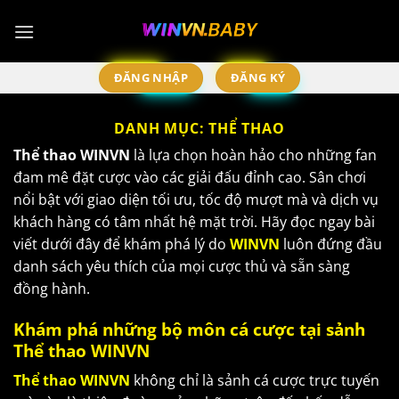
Chuyển
đến
nội
dung
ĐĂNG NHẬP
ĐĂNG KÝ
DANH MỤC:
THỂ THAO
Thể thao WINVN
là lựa chọn hoàn hảo cho những fan
đam mê đặt cược vào các giải đấu đỉnh cao. Sân chơi
nổi bật với giao diện tối ưu, tốc độ mượt mà và dịch vụ
khách hàng có tâm nhất hệ mặt trời. Hãy đọc ngay bài
viết dưới đây để khám phá lý do
WINVN
luôn đứng đầu
danh sách yêu thích của mọi cược thủ và sẵn sàng
đồng hành.
Khám phá những bộ môn cá cược tại sảnh
Thể thao WINVN
Thể thao WINVN
không chỉ là sảnh cá cược trực tuyến