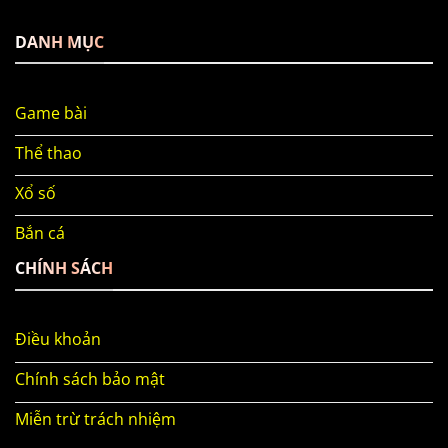
DANH MỤC
Game bài
Thể thao
Xổ số
Bắn cá
CHÍNH SÁCH
Điều khoản
Chính sách bảo mật
Miễn trừ trách nhiệm