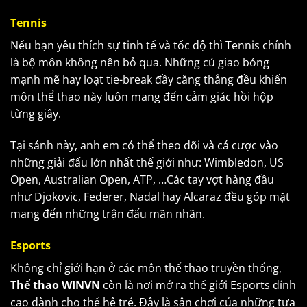
Tennis
Nếu bạn yêu thích sự tinh tế và tốc độ thì Tennis chính
là bộ môn không nên bỏ qua. Những cú giao bóng
mạnh mẽ hay loạt tie-break đầy căng thẳng đều khiến
môn thể thao này luôn mang đến cảm giác hồi hộp
từng giây.
Tại sảnh này, anh em có thể theo dõi và cá cược vào
những giải đấu lớn nhất thế giới như: Wimbledon, US
Open, Australian Open, ATP, …Các tay vợt hàng đầu
như Djokovic, Federer, Nadal hay Alcaraz đều góp mặt
mang đến những trận đấu mãn nhãn.
Esports
Không chỉ giới hạn ở các môn thể thao truyền thống,
Thể thao WINVN
còn là nơi mở ra thế giới Esports đỉnh
cao dành cho thế hệ trẻ. Đây là sân chơi của những tựa