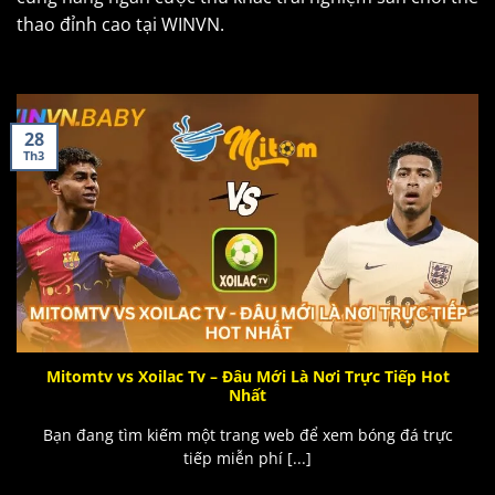
thao đỉnh cao tại WINVN.
28
Th3
Mitomtv vs Xoilac Tv – Đâu Mới Là Nơi Trực Tiếp Hot
Nhất
Bạn đang tìm kiếm một trang web để xem bóng đá trực
tiếp miễn phí [...]