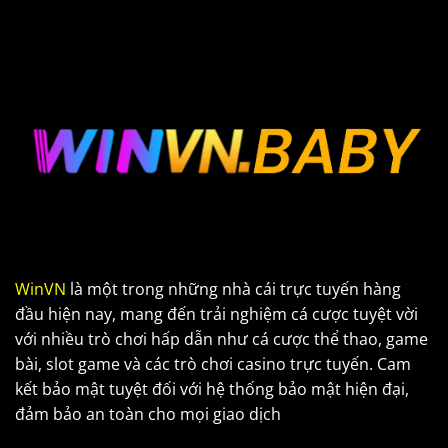
WinVN
là một trong những nhà cái trực tuyến hàng
đầu hiện nay, mang đến trải nghiệm cá cược tuyệt vời
với nhiều trò chơi hấp dẫn như cá cược thể thao, game
bài, slot game và các trò chơi casino trực tuyến. Cam
kết bảo mật tuyệt đối với hệ thống bảo mật hiện đại,
đảm bảo an toàn cho mọi giao dịch