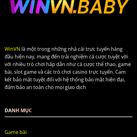
WinVN
là một trong những nhà cái trực tuyến hàng
đầu hiện nay, mang đến trải nghiệm cá cược tuyệt vời
với nhiều trò chơi hấp dẫn như cá cược thể thao, game
bài, slot game và các trò chơi casino trực tuyến. Cam
kết bảo mật tuyệt đối với hệ thống bảo mật hiện đại,
đảm bảo an toàn cho mọi giao dịch
DANH MỤC
Game bài