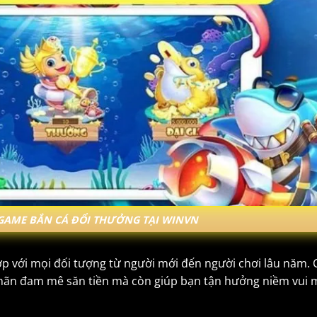
Ề GAME BẮN CÁ ĐỔI THƯỞNG TẠI WINVN
ợp với mọi đối tượng từ người mới đến người chơi lâu năm. 
mãn đam mê săn tiền mà còn giúp bạn tận hưởng niềm vui 