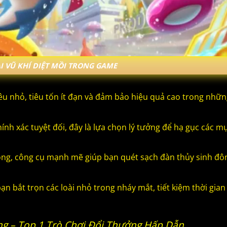
I VŨ KHÍ DIỆT MỒI TRONG GAME
êu nhỏ, tiêu tốn ít đạn và đảm bảo hiệu quả cao trong nhữn
hính xác tuyệt đối, đây là lựa chọn lý tưởng để hạ gục các m
ộng, công cụ mạnh mẽ giúp bạn quét sạch đàn thủy sinh đô
ạn bắt trọn các loài nhỏ trong nháy mắt, tiết kiệm thời gian
g – Top 1 Trò Chơi Đổi Thưởng Hấp Dẫn