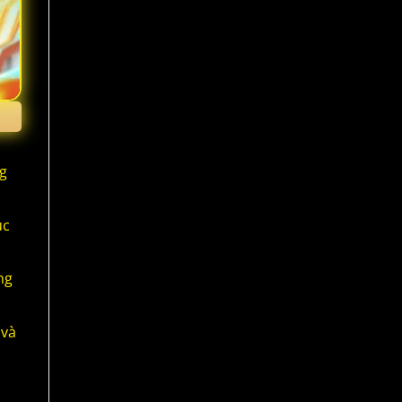
g
ục
ng
 và