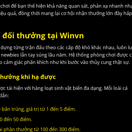
n chơi để bạn thể hiện khả năng quan sát, phản xạ nhanh nh
hiệu quả, đồng thời mang lại cơ hội nhận thưởng lớn đầy hấp
á đổi thưởng tại Winvn
 dựng từng trận đấu theo các cấp độ khó khác nhau, luôn l
ả newbies lẫn tay súng lâu năm. Hệ thống phòng chơi được c
tạo cảm giác phấn khích như khi bước vào thủy cung thật sự.
 thưởng khi hạ được
 tái hiện với hàng loạt sinh vật biển đa dạng. Mỗi loài cá
dẫn:
bắn trúng, giá trị từ 1 đến 5 điểm.
10 đến 50 điểm.
ại phần thưởng từ 100 đến 300 điểm.