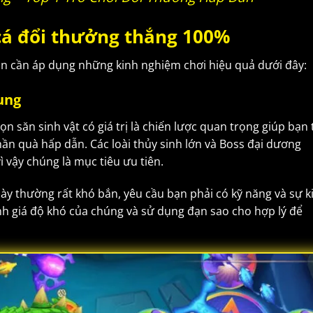
cá đổi thưởng thắng 100%
n cần áp dụng những kinh nghiệm chơi hiệu quả dưới đây:
rung
họn săn sinh vật có giá trị là chiến lược quan trọng giúp bạn 
n quà hấp dẫn. Các loài thủy sinh lớn và Boss đại dương
ì vậy chúng là mục tiêu ưu tiên.
này thường rất khó bắn, yêu cầu bạn phải có kỹ năng và sự k
nh giá độ khó của chúng và sử dụng đạn sao cho hợp lý để