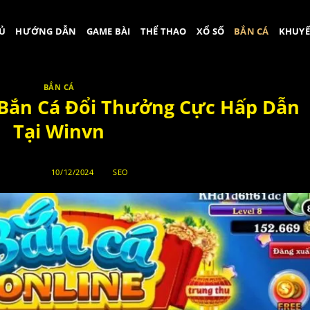
Ủ
HƯỚNG DẪN
GAME BÀI
THỂ THAO
XỔ SỐ
BẮN CÁ
KHUYẾ
BẮN CÁ
Bắn Cá Đổi Thưởng Cực Hấp Dẫn
Tại Winvn
 ĐĂNG TRÊN
10/12/2024
BỞI
SEO