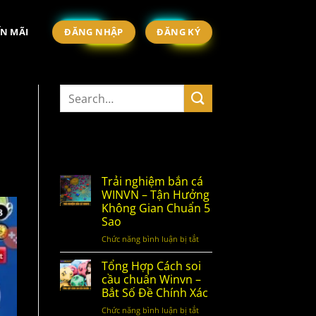
ĐĂNG NHẬP
ĐĂNG KÝ
N MÃI
BÀI VIẾT GẦN ĐÂY
Trải nghiệm bắn cá
WINVN – Tận Hưởng
Không Gian Chuẩn 5
Sao
Chức năng bình luận bị tắt
ở
Trải
nghiệm
Tổng Hợp Cách soi
bắn
cầu chuẩn Winvn –
cá
Bắt Số Đề Chính Xác
WINVN
Chức năng bình luận bị tắt
ở
–