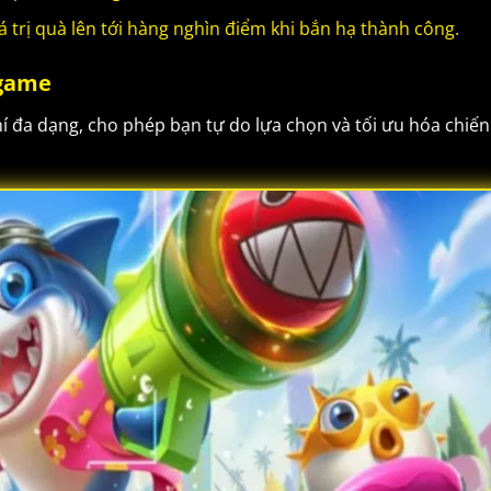
á trị quà lên tới hàng nghìn điểm khi bắn hạ thành công.
 game
 đa dạng, cho phép bạn tự do lựa chọn và tối ưu hóa chiến