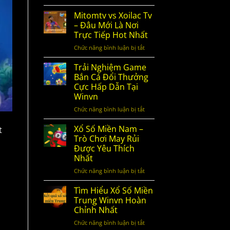
Tổng
Tận
Hợp
Mitomtv vs Xoilac Tv
Hưởng
Cách
Không
– Đâu Mới Là Nơi
soi
Gian
Trực Tiếp Hot Nhất
cầu
Chuẩn
Chức năng bình luận bị tắt
ở
chuẩn
5
Mitomtv
Winvn
Sao
vs
Trải Nghiệm Game
–
Xoilac
Bắt
Bắn Cá Đổi Thưởng
Tv
Số
Cực Hấp Dẫn Tại
–
Đề
Winvn
Đâu
Chính
Mới
Chức năng bình luận bị tắt
Xác
ở
Là
Trải
Nơi
Nghiệm
Xổ Số Miền Nam –
t
Trực
Game
Trò Chơi May Rủi
Tiếp
Bắn
Được Yêu Thích
Hot
Cá
Nhất
Nhất
Đổi
Thưởng
Chức năng bình luận bị tắt
ở
Cực
Xổ
Hấp
Số
Tìm Hiểu Xổ Số Miền
Dẫn
Miền
Trung Winvn Hoàn
Tại
Nam
Chỉnh Nhất
Winvn
–
Chức năng bình luận bị tắt
ở
Trò