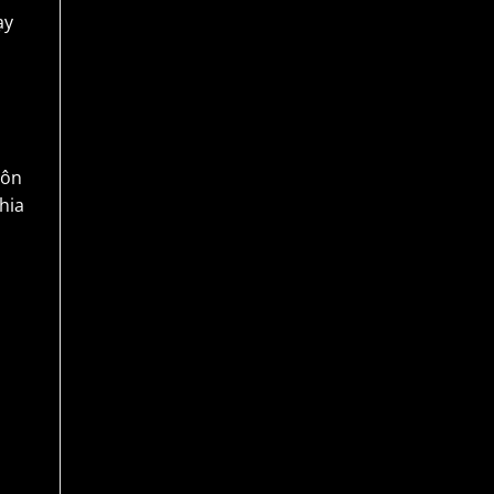
ạy
uôn
hia