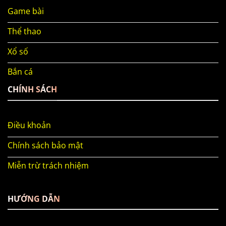
Game bài
Thể thao
Xổ số
Bắn cá
CHÍNH SÁCH
Điều khoản
Chính sách bảo mật
Miễn trừ trách nhiệm
HƯỚNG DẪN