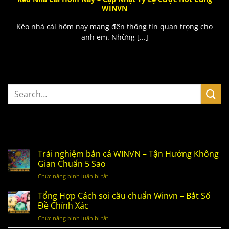
WINVN
Kèo nhà cái hôm nay mang đến thông tin quan trọng cho
anh em. Những [...]
BÀI VIẾT GẦN ĐÂY
Trải nghiệm bắn cá WINVN – Tận Hưởng Không
Gian Chuẩn 5 Sao
Chức năng bình luận bị tắt
ở
Trải
nghiệm
Tổng Hợp Cách soi cầu chuẩn Winvn – Bắt Số
bắn
Đề Chính Xác
cá
Chức năng bình luận bị tắt
ở
WINVN
Tổng
–