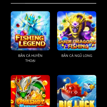
BẮN CÁ HUYỀN
BẮN CÁ NGŨ LONG
THOẠI