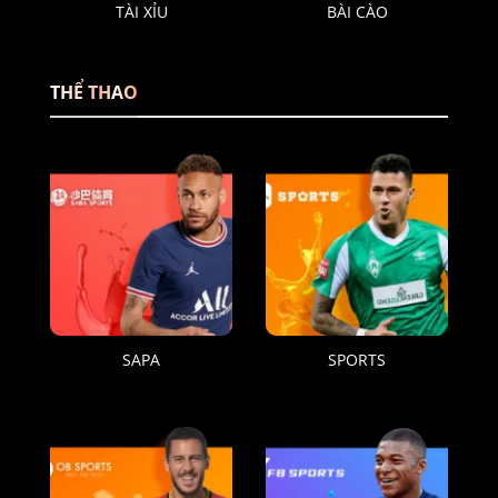
TÀI XỈU
BÀI CÀO
THỂ THAO
SAPA
SPORTS