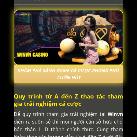
KHÁM PHÁ SẢNH GAME CÁ CƯỢC PHONG PHÚ,
CUỐN HÚT
Quy trình từ A đến Z thao tác tham
gia trải nghiệm cá cược
Để quy trình tham gia trải nghiệm tại
Winvn
diễn ra suôn sẻ thì mọi người cần sở hữu cho
bản thân 1 ID thành chính thức. Cùng tham
khảo thao tác hướng dẫn từ A đến Z dưới đây