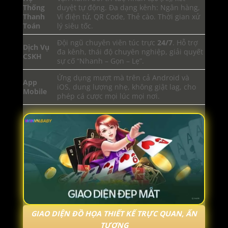
Thống
duyệt tự động. Đa dạng kênh: Ngân hàng,
Thanh
Ví điện tử, QR Code, Thẻ cào. Thời gian xử
Toán
lý siêu tốc.
Đội ngũ chuyên viên túc trực
24/7
. Hỗ trợ
Dịch Vụ
đa kênh, thái độ chuyên nghiệp, giải quyết
CSKH
sự cố “Nhanh – Gọn – Lẹ”.
Ứng dụng mượt mà trên cả Android và
App
iOS, dung lượng nhẹ, không giật lag, cho
Mobile
phép cá cược mọi lúc mọi nơi.
GIAO DIỆN ĐỒ HỌA THIẾT KẾ TRỰC QUAN, ẤN
TƯỢNG