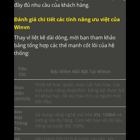
đầy đủ nhu cầu của khách hàng.
Đánh giá chi tiết các tính năng ưu việt của
Winvn
Thay vì liệt kê dài dòng, mời bạn tham khảo
bảng tổng hợp các thế mạnh cốt lõi của hệ
thống:
Tiêu
Đặc Điểm Nổi Bật Tại Winvn
Chí
Thiết kế trực quan, màu sắc hài hòa. Các
Giao
nút chức năng (Nạp/Rút, Đăng ký) được bố
Diện
trí khoa học, tối ưu hóa cho cả người mới
(UI/UX)
bắt đầu.
Bảo
Sử dụng công nghệ mã hóa
SSL 128bit
và
Mật
tường lửa đa tầng. Cam kết bảo vệ dữ liệu
Thông
riêng tư tuyệt đối 100%.
Tin
Hệ
Vận hành bởi trí tuệ nhân tạo (AI), xét