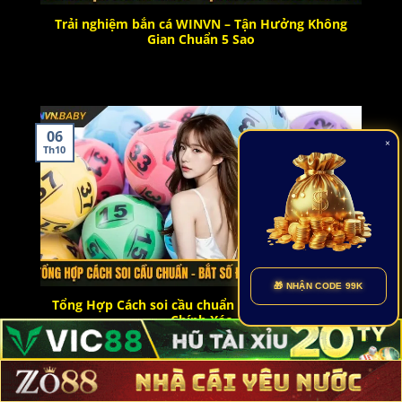
Trải nghiệm bắn cá WINVN – Tận Hưởng Không
Gian Chuẩn 5 Sao
06
×
Th10
🎁 NHẬN CODE 99K
Tổng Hợp Cách soi cầu chuẩn Winvn – Bắt Số Đề
Chính Xác