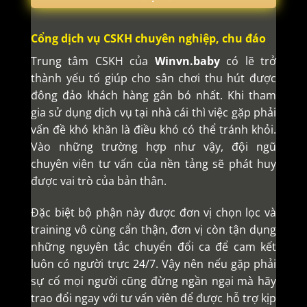
Cổng dịch vụ CSKH chuyên nghiệp, chu đáo
Trung tâm CSKH của
Winvn.
baby
có lẽ trở
thành yếu tố giúp cho sân chơi thu hút được
đông đảo khách hàng gắn bó nhất. Khi tham
gia sử dụng dịch vụ tại nhà cái thì việc gặp phải
vấn đề khó khăn là điều khó có thể tránh khỏi.
Vào những trường hợp như vậy, đội ngũ
chuyên viên tư vấn của nền tảng sẽ phát huy
được vai trò của bản thân.
Đặc biệt bộ phận này được đơn vị chọn lọc và
training vô cùng cẩn thận, đơn vị còn tận dụng
những nguyên tắc chuyển đổi ca để cam kết
luôn có người trực 24/7. Vậy nên nếu gặp phải
sự cố mọi người cũng đừng ngần ngại mà hãy
trao đổi ngay với tư vấn viên để được hỗ trợ kịp