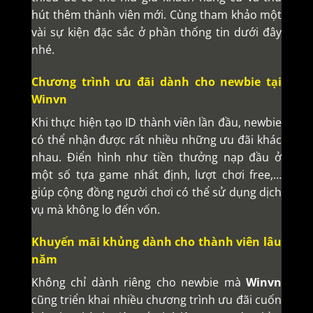
hút thêm thành viên mới. Cùng tham khảo một
vài sự kiện đặc sắc ở phần thống tin dưới đây
nhé.
Chương trình ưu đãi dành cho newbie tại
Winvn
Khi thực hiện tạo ID thành viên lần đầu, newbie
có thể nhận được rất nhiều những ưu đãi khác
nhau. Điển hình như tiền thưởng nạp đầu ở
một số tựa game nhất định, lượt chơi free,…
giúp cộng đồng người chơi có thể sử dụng dịch
vụ mà không lo đến vốn.
Khuyến mãi khủng dành cho thành viên lâu
năm
Không chỉ dành riêng cho newbie mà
Winvn
cũng triển khai nhiều chương trình ưu đãi cuốn