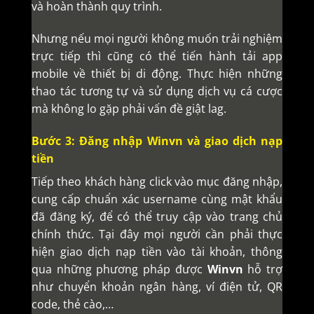
và hoàn thành quy trình.
Nhưng nếu mọi người không muốn trải nghiệm
trực tiếp thì cũng có thể tiến hành tải app
mobile về thiết bị di động. Thực hiện những
thao tác tương tự và sử dụng dịch vụ cá cược
mà không lo gặp phải vấn đề giật lag.
Bước 3: Đăng nhập Winvn và giao dịch nạp
tiền
Tiếp theo khách hàng click vào mục đăng nhập,
cung cấp chuẩn xác username cùng mật khẩu
đã đăng ký, để có thể truy cập vào trang chủ
chính thức. Tại đây mọi người cần phải thực
hiện giao dịch nạp tiền vào tài khoản, thông
qua những phương pháp được
Winvn
hỗ trợ
như chuyển khoản ngân hàng, ví điện tử, QR
code, thẻ cào,…