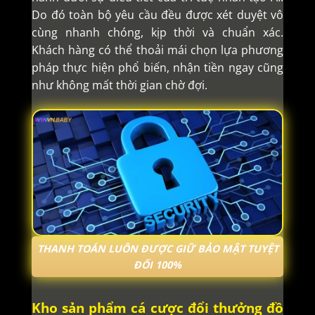
Do đó toàn bộ yêu cầu đều được xét duyệt vô
cùng nhanh chóng, kịp thời và chuẩn xác.
Khách hàng có thể thoải mái chọn lựa phương
pháp thực hiện phổ biến, nhận tiền ngay cũng
như không mất thời gian chờ đợi.
THANH TOÁN LUÔN ĐƯỢC GIỮ BẢO MẬT TUYỆT
ĐỐI 100%
Kho sản phẩm cá cược đổi thưởng đồ