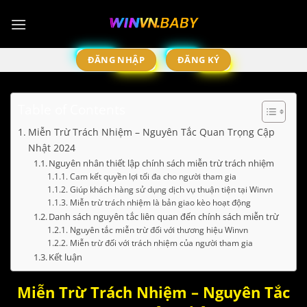
Chuyển
đến
nội
dung
ĐĂNG NHẬP
ĐĂNG KÝ
Table of Contents
Miễn Trừ Trách Nhiệm – Nguyên Tắc Quan Trọng Cập
Nhật 2024
Nguyên nhân thiết lập chính sách miễn trừ trách nhiệm
Cam kết quyền lợi tối đa cho người tham gia
Giúp khách hàng sử dụng dịch vụ thuận tiện tại Winvn
Miễn trừ trách nhiệm là bản giao kèo hoạt động
Danh sách nguyên tắc liên quan đến chính sách miễn trừ
Nguyên tắc miễn trừ đối với thương hiệu Winvn
Miễn trừ đối với trách nhiệm của người tham gia
Kết luận
Miễn Trừ Trách Nhiệm – Nguyên Tắc