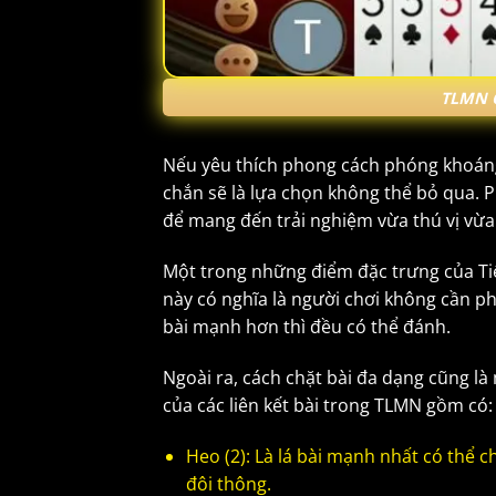
TLMN 
Nếu yêu thích phong cách phóng khoáng, 
chắn sẽ là lựa chọn không thể bỏ qua. P
để mang đến trải nghiệm vừa thú vị vừa
Một trong những điểm đặc trưng của Tiế
này có nghĩa là người chơi không cần ph
bài mạnh hơn thì đều có thể đánh.
Ngoài ra, cách chặt bài đa dạng cũng l
của các liên kết bài trong TLMN gồm có
Heo (2): Là lá bài mạnh nhất có thể c
đôi thông.