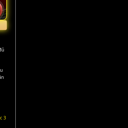
đủ
ều
ân
c 3