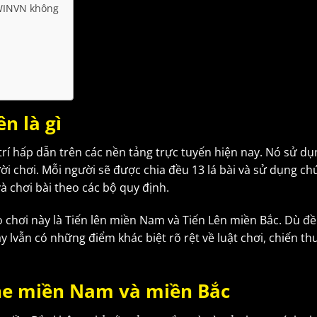
 WINVN không
ên là gì
i trí hấp dẫn trên các nền tảng trực tuyến hiện nay. Nó sử d
ười chơi. Mỗi người sẽ được chia đều 13 lá bài và sử dụng c
à chơi bài theo các bộ quy định.
rò chơi này là Tiến lên miền Nam và Tiến Lên miền Bắc. Dù đ
y lvẫn có những điểm khác biệt rõ rệt về luật chơi, chiến th
ine miền Nam và miền Bắc