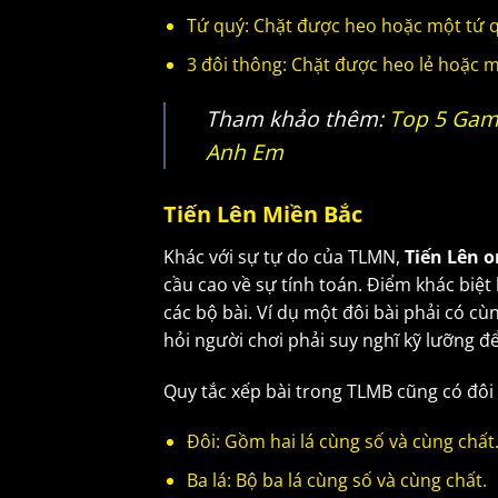
Tứ quý: Chặt được heo hoặc một tứ 
3 đôi thông: Chặt được heo lẻ hoặc 
Tham khảo thêm:
Top 5 Gam
Anh Em
Tiến Lên Miền Bắc
Khác với sự tự do của TLMN,
Tiến Lên o
cầu cao về sự tính toán. Điểm khác biệt
các bộ bài. Ví dụ một đôi bài phải có cù
hỏi người chơi phải suy nghĩ kỹ lưỡng đ
Quy tắc xếp bài trong TLMB cũng có đôi 
Đôi: Gồm hai lá cùng số và cùng chất
Ba lá: Bộ ba lá cùng số và cùng chất.