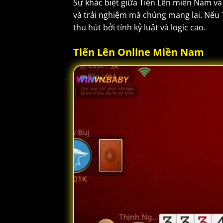
Sự khác biệt giữa Tiến Lên miền Nam v
và trải nghiệm mà chúng mang lại. Nếu
thu hút bởi tính kỷ luật và logic cao.
Tiến Lên Online Miền Nam