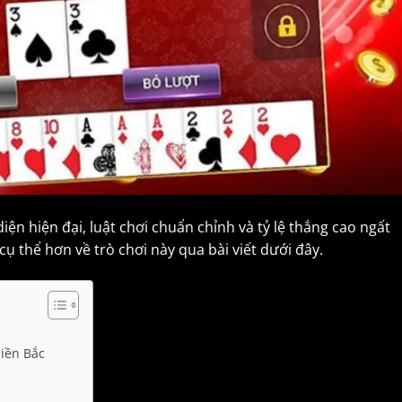
iện hiện đại, luật chơi chuẩn chỉnh và tỷ lệ thắng cao ngất
ụ thể hơn về trò chơi này qua bài viết dưới đây.
miền Bắc